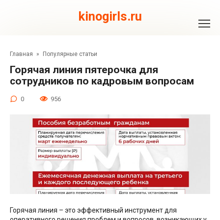
Перейти
к
kinogirls.ru
контенту
Главная
»
Популярные статьи
Горячая линия пятерочка для
сотрудников по кадровым вопросам
0
956
Горячая линия – это эффективный инструмент для
оперативного решения проблем и вопросов, возникающих у