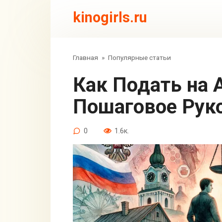
Перейти
kinogirls.ru
к
контенту
Главная
»
Популярные статьи
Как Подать на Алименты в РФ:
Пошаговое Рук
0
1.6к.