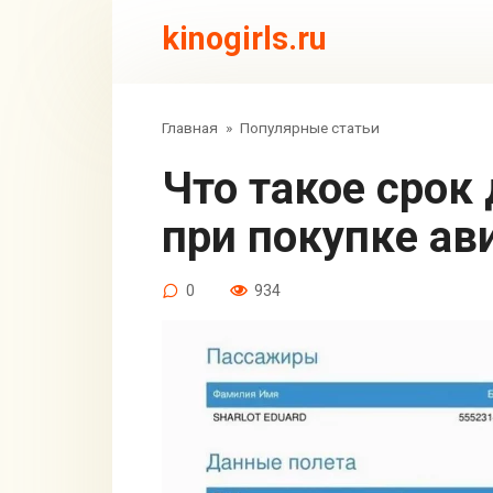
Перейти
kinogirls.ru
к
контенту
Главная
»
Популярные статьи
Что такое срок действия паспорта
при покупке ав
0
934